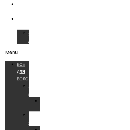
ОБУЧЕНИЕ
ВОЛС
СЕРВИСНЫЙ
ЦЕНТР
Сварочные
аппараты
Menu
ВСЕ
ДЛЯ
ВОЛС
Устройства
электропитания
Батареи
аккумуляторные
Компоненты
СКС
Патч