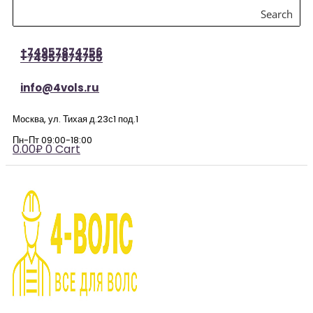
Search
+74957874756
+74957874755
info@4vols.ru
Москва, ул. Тихая д.23с1 под.1
Пн-Пт 09:00-18:00
0.00
₽
0
Cart