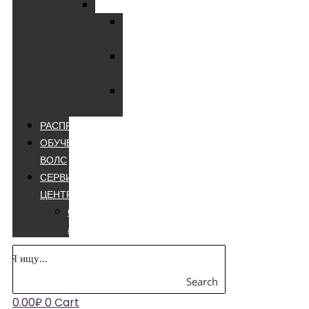
Мультиметры
Мультиметры
цифровые
Мультиметры
лучшие
Мультиметры
appa
РАСПРОДАЖА
ОБУЧЕНИЕ
ВОЛС
СЕРВИСНЫЙ
ЦЕНТР
Сварочные
аппараты
Search
0.00
₽
0
Cart