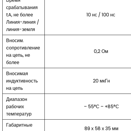
Время
срабатывания
tA, не более
10 нс / 100 нс
Линия-линия /
линия-земля
Вносим.
cопротивление
0,2 Ом
на цепь, не
более
Вносимая
индуктивность
20 мкГн
на цепь
Диапазон
рабочих
– 55°С – +85°С
температур
Габаритные
89 х 58 х 35 мм