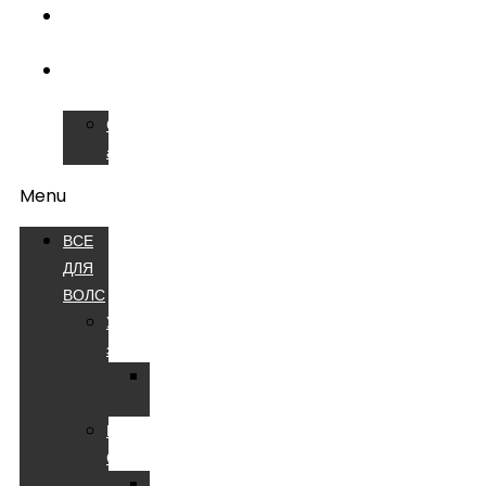
ОБУЧЕНИЕ
ВОЛС
СЕРВИСНЫЙ
ЦЕНТР
Сварочные
аппараты
Menu
ВСЕ
ДЛЯ
ВОЛС
Устройства
электропитания
Батареи
аккумуляторные
Компоненты
СКС
Патч