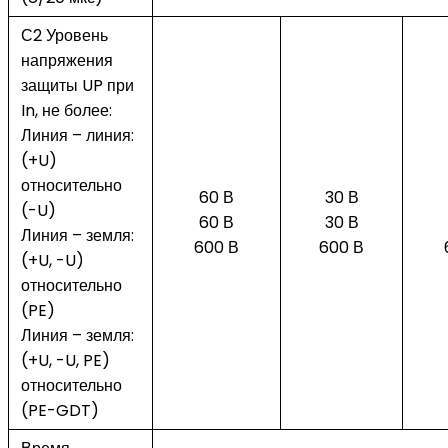
С2 Уровень
напряжения
защиты UP при
In, не более:
Линия – линия:
(+U)
относительно
60 В
30 В
(-U)
60 В
30 В
Линия – земля:
600 В
600 В
(+U, -U)
относительно
(PE)
Линия – земля:
(+U, -U, PE)
относительно
(PE-GDT)