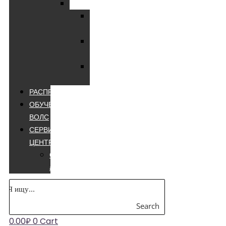
Мультиметры
Мультиметры
цифровые
Мультиметры
лучшие
Мультиметры
appa
РАСПРОДАЖА
ОБУЧЕНИЕ
ВОЛС
СЕРВИСНЫЙ
ЦЕНТР
Сварочные
аппараты
Search
0.00
₽
0
Cart