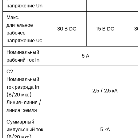
напряжение Un
Макс.
длительное
30 В DC
15 В DC
3
рабочее
напряжение Uc
Номинальный
5 А
рабочий ток In
С2
Номинальный
ток разряда In
2,5 / 2,5 кА
(8/20 мкс)
Линия-линия /
линия-земля
Суммарный
импульсный ток
5 кА
(8/20 мкс)