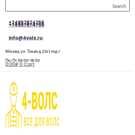
Search
+74957874756
+74957874755
info@4vols.ru
Москва, ул. Тихая д.23с1 под.1
Пн-Пт 09:00-18:00
0.00
₽
0
Cart