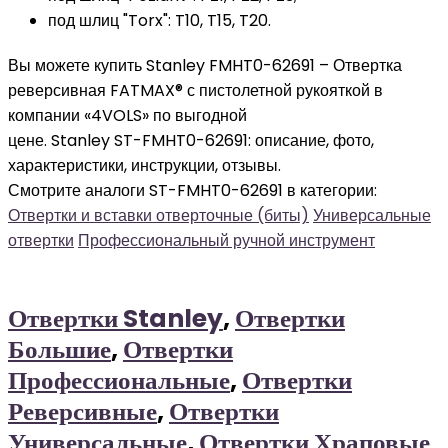
под шлиц "Torx": T10, T15, T20.
Вы можете купить Stanley FMHT0-62691 – Отвертка
реверсивная FATMAX® с пистолетной рукояткой в
компании «4VOLS» по выгодной
цене. Stanley ST-FMHT0-62691: описание, фото,
характеристики, инструкции, отзывы.
Смотрите аналоги ST-FMHT0-62691 в категории:
Отвертки и вставки отверточные (биты)
Универсальные
отвертки
Профессиональный ручной инструмент
Отвертки Stanley
,
Отвертки
Большие
,
Отвертки
Профессиональные
,
Отвертки
Реверсивные
,
Отвертки
Универсальные
,
Отвертки Храповые