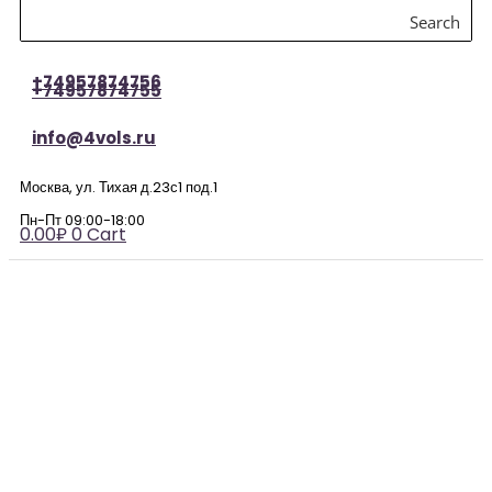
Search
+74957874756
+74957874755
info@4vols.ru
Москва, ул. Тихая д.23с1 под.1
Пн-Пт 09:00-18:00
0.00
₽
0
Cart