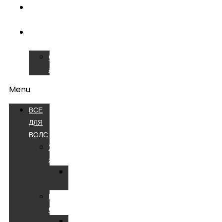
ОБУЧЕНИЕ
ВОЛС
СЕРВИСНЫЙ
ЦЕНТР
Сварочные
аппараты
Menu
ВСЕ
ДЛЯ
ВОЛС
Устройства
электропитания
Батареи
аккумуляторные
Компоненты
СКС
Патч