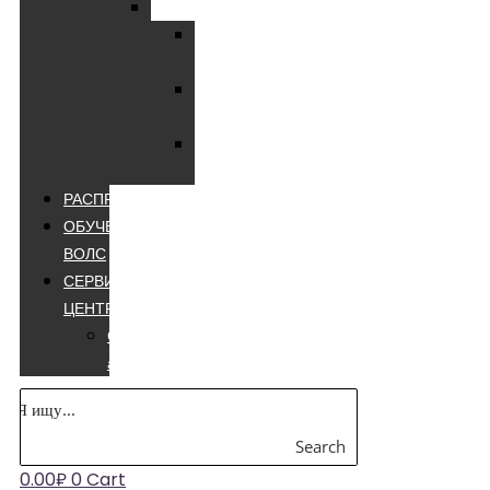
Мультиметры
Мультиметры
цифровые
Мультиметры
лучшие
Мультиметры
appa
РАСПРОДАЖА
ОБУЧЕНИЕ
ВОЛС
СЕРВИСНЫЙ
ЦЕНТР
Сварочные
аппараты
Search
0.00
₽
0
Cart