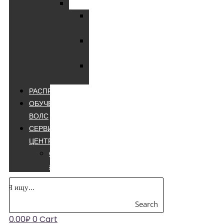
Мультиметры
Мультиметры
цифровые
Мультиметры
лучшие
Мультиметры
appa
РАСПРОДАЖА
ОБУЧЕНИЕ
ВОЛС
СЕРВИСНЫЙ
ЦЕНТР
Сварочные
аппараты
Search
0.00
₽
0
Cart