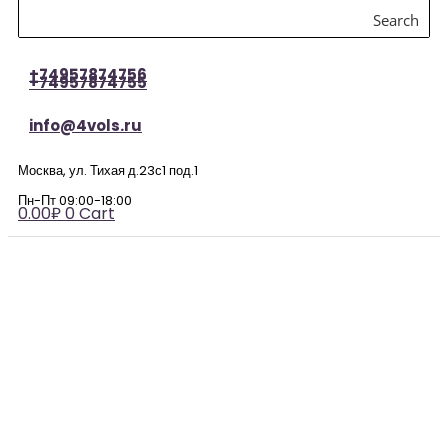
Search
+74957874756
+74957874755
info@4vols.ru
Москва, ул. Тихая д.23с1 под.1
Пн-Пт 09:00-18:00
0.00
₽
0
Cart