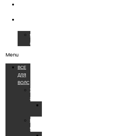
ОБУЧЕНИЕ
ВОЛС
СЕРВИСНЫЙ
ЦЕНТР
Сварочные
аппараты
Menu
ВСЕ
ДЛЯ
ВОЛС
Устройства
электропитания
Батареи
аккумуляторные
Компоненты
СКС
Патч