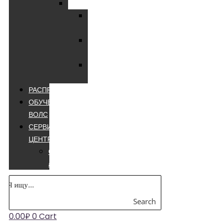
Мультиметры
Мультиметры
цифровые
Мультиметры
лучшие
Мультиметры
appa
РАСПРОДАЖА
ОБУЧЕНИЕ
ВОЛС
СЕРВИСНЫЙ
ЦЕНТР
Сварочные
аппараты
Search
0.00
₽
0
Cart