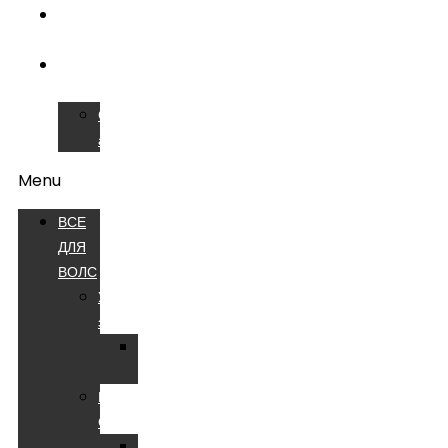
ОБУЧЕНИЕ
ВОЛС
СЕРВИСНЫЙ
ЦЕНТР
Сварочные
аппараты
Menu
ВСЕ
ДЛЯ
ВОЛС
Устройства
электропитания
Батареи
аккумуляторные
Компоненты
СКС
Патч