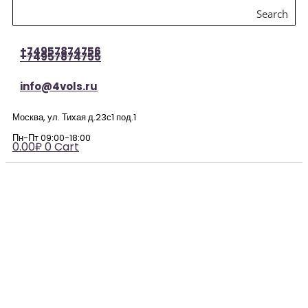
Search
+74957874756
+74957874755
info@4vols.ru
Москва, ул. Тихая д.23с1 под.1
Пн-Пт 09:00-18:00
0.00
₽
0
Cart