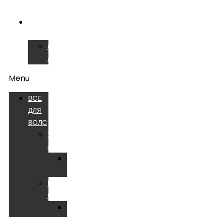
ВОЛС
СЕРВИСНЫЙ
ЦЕНТР
Сварочные
аппараты
Menu
ВСЕ
ДЛЯ
ВОЛС
Устройства
электропитания
Батареи
аккумуляторные
Компоненты
СКС
Патч