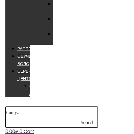
Мультиметры
цифровые
Мультиметры
лучшие
Мультиметры
appa
РАСПРОДАЖА
ОБУЧЕНИЕ
ВОЛС
СЕРВИСНЫЙ
ЦЕНТР
Сварочные
аппараты
Search
0.00
₽
0
Cart