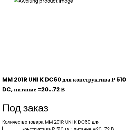
MM 201R UNI K DC60 для конструктива Р 510
DC, питание =20…72 В
Под заказ
Количество товара MM 201R UNI K DC60 для
конструктива Р 510 DC, питание =20...72 В