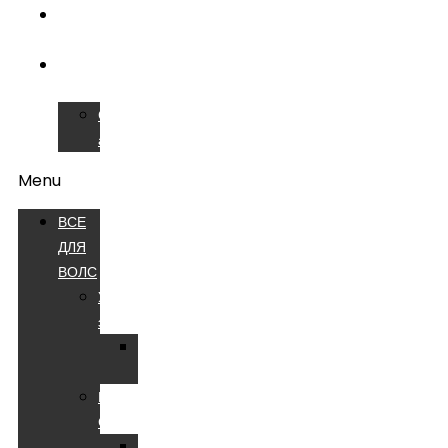
ОБУЧЕНИЕ
ВОЛС
СЕРВИСНЫЙ
ЦЕНТР
Сварочные
аппараты
Menu
ВСЕ
ДЛЯ
ВОЛС
Устройства
электропитания
Батареи
аккумуляторные
Компоненты
СКС
Патч