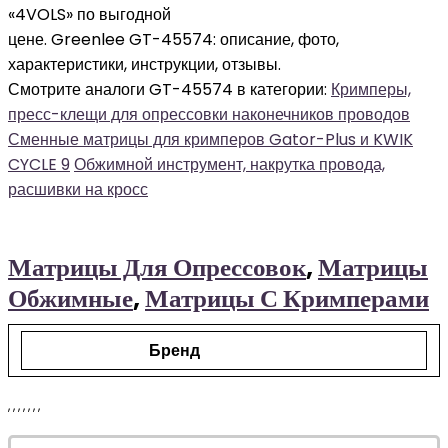
«4VOLS» по выгодной
цене. Greenlee GT-45574: описание, фото,
характеристики, инструкции, отзывы.
Смотрите аналоги GT-45574 в категории:
Кримперы,
пресс-клещи для опрессовки наконечников проводов
Сменные матрицы для кримперов Gator-Plus и KWIK
CYCLE 9
Обжимной инструмент, накрутка провода,
расшивки на кросс
Матрицы Для Опрессовок
,
Матрицы
Обжимные
,
Матрицы С Кримперами
Бренд
,
,
,
,
,
,
,