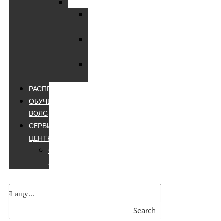
Мультиметры
Мультиметры
цифровые
Мультиметры
лучшие
Мультиметры
appa
РАСПРОДАЖА
ОБУЧЕНИЕ
ВОЛС
СЕРВИСНЫЙ
ЦЕНТР
Сварочные
аппараты
Search