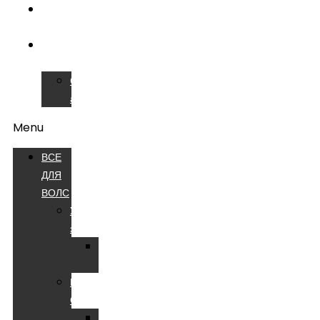
ОБУЧЕНИЕ
ВОЛС
СЕРВИСНЫЙ
ЦЕНТР
Сварочные
аппараты
Menu
ВСЕ
ДЛЯ
ВОЛС
Устройства
электропитания
Батареи
аккумуляторные
Компоненты
СКС
Патч