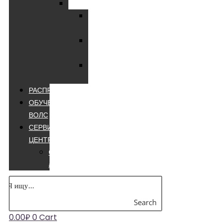
Мультиметры
Мультиметры
цифровые
Мультиметры
лучшие
Мультиметры
appa
РАСПРОДАЖА
ОБУЧЕНИЕ
ВОЛС
СЕРВИСНЫЙ
ЦЕНТР
Сварочные
аппараты
Search
0.00
₽
0
Cart