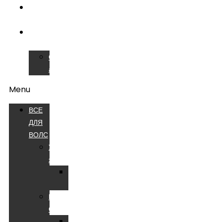
ОБУЧЕНИЕ
ВОЛС
СЕРВИСНЫЙ
ЦЕНТР
Сварочные
аппараты
Menu
ВСЕ
ДЛЯ
ВОЛС
Устройства
электропитания
Батареи
аккумуляторные
Компоненты
СКС
Патч