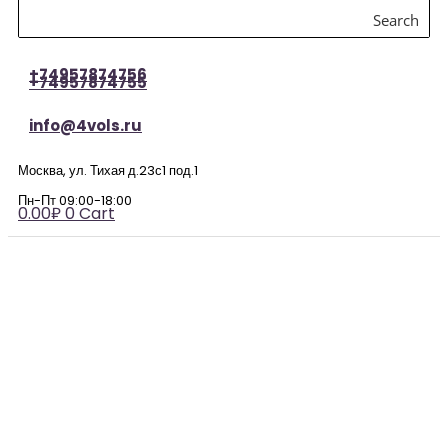
Search
+74957874756
+74957874755
info@4vols.ru
Москва, ул. Тихая д.23с1 под.1
Пн-Пт 09:00-18:00
0.00
₽
0
Cart