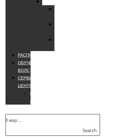
Мультиметры
Мультиметры
цифровые
Мультиметры
лучшие
Мультиметры
appa
РАСПРОДАЖА
ОБУЧЕНИЕ
ВОЛС
СЕРВИСНЫЙ
ЦЕНТР
Сварочные
аппараты
Search