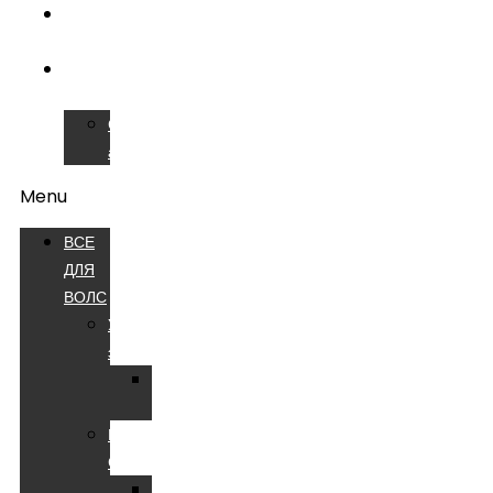
ОБУЧЕНИЕ
ВОЛС
СЕРВИСНЫЙ
ЦЕНТР
Сварочные
аппараты
Menu
ВСЕ
ДЛЯ
ВОЛС
Устройства
электропитания
Батареи
аккумуляторные
Компоненты
СКС
Патч