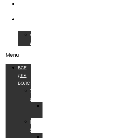
ОБУЧЕНИЕ
ВОЛС
СЕРВИСНЫЙ
ЦЕНТР
Сварочные
аппараты
Menu
ВСЕ
ДЛЯ
ВОЛС
Устройства
электропитания
Батареи
аккумуляторные
Компоненты
СКС
Патч