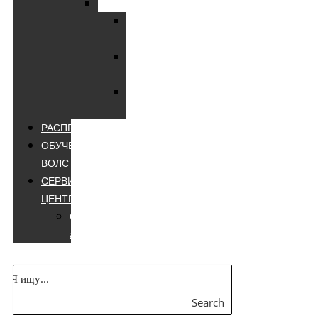
Мультиметры
Мультиметры
цифровые
Мультиметры
лучшие
Мультиметры
appa
РАСПРОДАЖА
ОБУЧЕНИЕ
ВОЛС
СЕРВИСНЫЙ
ЦЕНТР
Сварочные
аппараты
Search