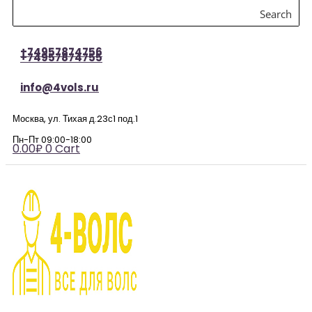
Search
+74957874756
+74957874755
info@4vols.ru
Москва, ул. Тихая д.23с1 под.1
Пн-Пт 09:00-18:00
0.00
₽
0
Cart