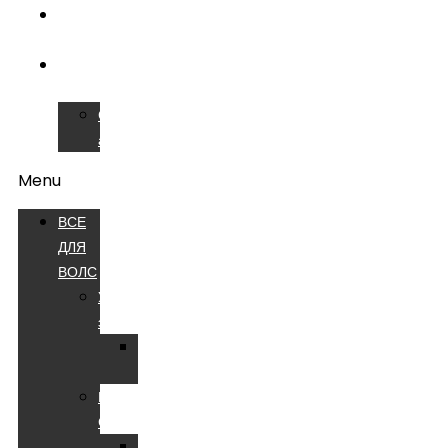
ОБУЧЕНИЕ
ВОЛС
СЕРВИСНЫЙ
ЦЕНТР
Сварочные
аппараты
Menu
ВСЕ
ДЛЯ
ВОЛС
Устройства
электропитания
Батареи
аккумуляторные
Компоненты
СКС
Патч