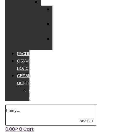
Мультиметры
Мультиметры
цифровые
Мультиметры
лучшие
Мультиметры
appa
РАСПРОДАЖА
ОБУЧЕНИЕ
ВОЛС
СЕРВИСНЫЙ
ЦЕНТР
Сварочные
аппараты
Search
0.00
₽
0
Cart