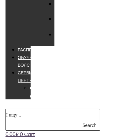
Мультиметры
цифровые
Мультиметры
лучшие
Мультиметры
appa
РАСПРОДАЖА
ОБУЧЕНИЕ
ВОЛС
СЕРВИСНЫЙ
ЦЕНТР
Сварочные
аппараты
Search
0.00
₽
0
Cart