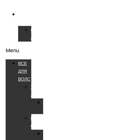
ВОЛС
СЕРВИСНЫЙ
ЦЕНТР
Сварочные
аппараты
Menu
ВСЕ
ДЛЯ
ВОЛС
Устройства
электропитания
Батареи
аккумуляторные
Компоненты
СКС
Патч