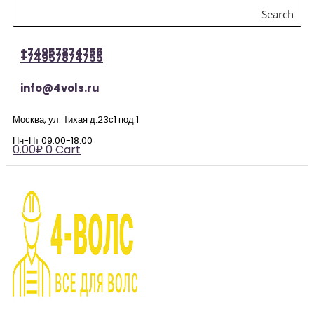
Search
+74957874756
+74957874755
info@4vols.ru
Москва, ул. Тихая д.23с1 под.1
Пн-Пт 09:00-18:00
0.00
₽
0
Cart