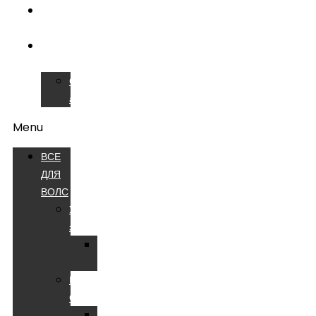
ОБУЧЕНИЕ
ВОЛС
СЕРВИСНЫЙ
ЦЕНТР
Сварочные
аппараты
Menu
ВСЕ
ДЛЯ
ВОЛС
Устройства
электропитания
Батареи
аккумуляторные
Компоненты
СКС
Патч