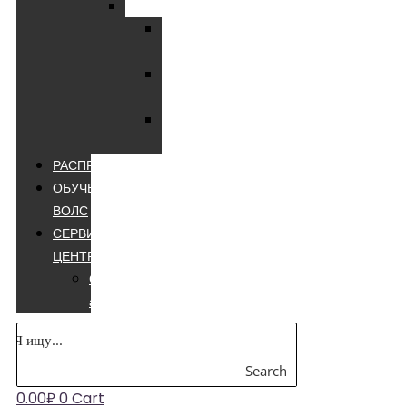
Мультиметры
Мультиметры
цифровые
Мультиметры
лучшие
Мультиметры
appa
РАСПРОДАЖА
ОБУЧЕНИЕ
ВОЛС
СЕРВИСНЫЙ
ЦЕНТР
Сварочные
аппараты
Search
0.00
₽
0
Cart