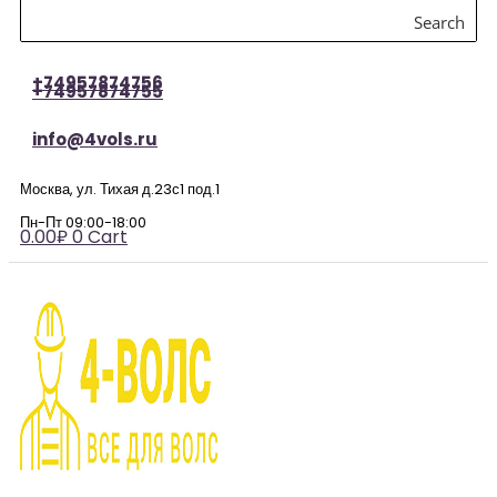
Search
+74957874756
+74957874755
info@4vols.ru
Москва, ул. Тихая д.23с1 под.1
Пн-Пт 09:00-18:00
0.00
₽
0
Cart