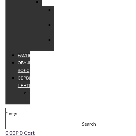
Мультиметры
Мультиметры
цифровые
Мультиметры
лучшие
Мультиметры
appa
РАСПРОДАЖА
ОБУЧЕНИЕ
ВОЛС
СЕРВИСНЫЙ
ЦЕНТР
Сварочные
аппараты
Search
0.00
₽
0
Cart