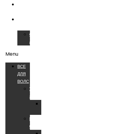
ОБУЧЕНИЕ
ВОЛС
СЕРВИСНЫЙ
ЦЕНТР
Сварочные
аппараты
Menu
ВСЕ
ДЛЯ
ВОЛС
Устройства
электропитания
Батареи
аккумуляторные
Компоненты
СКС
Патч