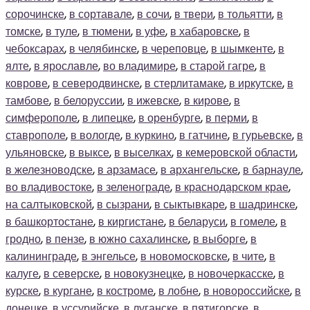
сорочинске
,
в сортавале
,
в сочи
,
в твери
,
в тольятти
,
в
томске
,
в туле
,
в тюмени
,
в уфе
,
в хабаровске
,
в
чебоксарах
,
в челябинске
,
в череповце
,
в шымкенте
,
в
ялте
,
в ярославле
,
во владимире
,
в старой гагре
,
в
коврове
,
в северодвинске
,
в стерлитамаке
,
в иркутске
,
в
тамбове
,
в белоруссии
,
в ижевске
,
в кирове
,
в
симферополе
,
в липецке
,
в оренбурге
,
в перми
,
в
ставрополе
,
в вологде
,
в куркино
,
в гатчине
,
в гурьевске
,
в
ульяновске
,
в выксе
,
в выселках
,
в кемеровской области
,
в железноводске
,
в арзамасе
,
в архангельске
,
в барнауле
,
во владивостоке
,
в зеленограде
,
в краснодарском крае
,
на салтыковской
,
в сызрани
,
в сыктывкаре
,
в шадринске
,
в башкортостане
,
в киргистане
,
в беларуси
,
в гомеле
,
в
гродно
,
в пензе
,
в южно сахалинске
,
в выборге
,
в
калининграде
,
в энгельсе
,
в новомосковске
,
в чите
,
в
калуге
,
в северске
,
в новокузнецке
,
в новочеркасске
,
в
курске
,
в кургане
,
в костроме
,
в лобне
,
в новороссийске
,
в
донецке
,
в уссурийске
,
в луганске
,
в пятигорске
,
в