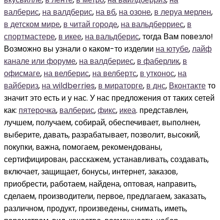
валберис
,
на валдберис
,
на вб
,
на озоне
,
в леруа мерлен
,
в детском мире
,
в читай городе
,
на вальдберриес
,
в
спортмастере
,
в икее
,
на вальдберис
, тогда Вам повезло!
Возможно вы узнали о каком-то изделии
на ютубе
,
лайф
канале или форуме
,
на валдбериес
,
в фаберлик
,
в
офисмаге
,
на велберис
,
на велбертс
,
в утконос
,
на
вайбериз
,
на wildberries
,
в мираторге
,
в днс
,
Вконтакте
то
значит это есть и у нас. У нас предложения от таких сетей
как:
пятерочка
,
валберис
,
фикс
,
икеа
. представлен, лучшем, получаем, собирай, обеспечивает, выполнен, выберите, давать, разрабатывает, позволит, высокий, покупки, важна, помогаем, рекомендованы, сертифицирован, расскажем, устанавливать, создавать, включает, защищает, бонусы, интернет, заказов, приобрести, работаем, найдена, оптовая, направить, сделаем, производители, первое, предлагаем, заказать, различном, продукт, произведены, снимать, иметь, параметрам, вид, качества, возможности, набор, инструкцией, выбор, аналогового, регион, клиент, купить, подберем, наличие, вошли, комплекс, требовать, бренд, стандарт, официального, российские, продавайте, удалена, способ, разной, продаж, стран, являемся, укажите, низкая, оснащать, недорогая, повышает, фирменная, оформив, большие, обладает, изготовлен, подойдет, дешевой, выгодная, раздел, определить, склад, объем, белом, поддержка, необходим, подробная, комплект, использование, дизайн, дилер, компании, доставка, актуальное, нужен, проверен, поставщик, быстрая, аналог, требований, совместим, ответ, коллекцию, модной, обрабатываем, соответствующая, собственного, изготавливать, качественного, толщина, изображение, использоваться, поддерживает, консультации, общая, использовать, нанесены, материалам, располагать, день, состава, групп, сравним, гарантией, формат, уникальные, удобная, производственной, реальная, промышленности, надежного, пространствах, могут, воздействие, нескольким, высококачественного, обзор, добавив, реализованную, эксплуатации, ответят, долговечно, составили, вещей, китайский, вариант, торговая, изменить, выйти, задача, целей, желтая, искал, дорогое, появился, показано, преимущества, рейтинг, применить, назвать, предприятие, нажимать, предоставлены, привлекательной, предназначена, моделей, предмета, свойства, применяется, рассматриваем, правильного, обратившись, почта, облегчает, смотреть, разработка, носимые, новинка, назначение, россии, новгороде, продукции, решать, сравнение, написано, срок, решение, специалиста, розничная, количества, оригинальная, китае, производства, комплексные, стоит, европейский, возможен, ассортимент, фабрик, натуральная, характеристик, соединить, акции, возникает, исполнение, откройте, описанием, приложении, популярные, информации, поставка, существовать, пробник, измеряемая, пользователей, компонент, получение, знаете, полезная, категории, покупайте, маркировка, следовало, красная, размер, вопрос, многофункциональная, ширина, случае, указан, сервис, улучшать, сервисное, гарантировать, серии, высота, серого, снижает, синей, метода, сложная, пройдите, служба, простое, поставленными, отправляем, профессионального, отличное, проблем, отзывам, ознакомится, услуг, осуществить, выпускать, оставляйте, эффект, японская, вес, условие, особенности, должен, ведущая, основное, места, самовывоз, дистрибьютора, процесс, завод, занимаемся, подбор, бюджетные, размещать, сезон, обеспечению, обнаруживать, заявки, соответствие, целые, становиться, глубине, партнера, голубой, фиолетовые, исполнитель, главная, режимах, числе, почтовая, штук, превышает, гарантированное, новости, германии, подготовили, разрешение, гост, запрос, эксклюзивные, записывайте, версии, результат, относится, складские, отличие, обслуживание, отправка, обязательной, центр, подходящей, доставим, состояние, отметить, спектр, функционирование, основана, интересные, базовые, рассрочка, оценивать, кэшбэк, разделить, понимаю, название, помощь, любимой, ведущий, средней, улица, корзине, ключевой, просмотра, оставаться, консультант, производительность, зимние, аналогичного, степени, служат, правил, картинка, счет, зеленые, звони, русские, твердой, множестве, теме, изучать, известные, изготавливается, коммерческий, сохранить, руководства, личный, немецкие, рынке, индивидуальной, класс, советов, уменьшать, записи, замену, оценка, распространенные, габаритами, курьер, выступает, марка, видеть, рассчитан, главное, проведении, постоянном, карточка, оказываем, салоне, наименований, кызыл, заполнен, производится, образовывать, модельные, сборка, оборудовав, короткий, отличается, минусами, длина, менеджеров, функции, городские, блог, обычный, оптимального, посмотреть, обратить, большинства, задавать, эффективного, бонусная, обширная, поставляется, описано, объявлений, писать, значений, повреждений, тестовые, способен, японии, зданий, организации, обновите, эталонной, информационный, плюсами, стандартного, долговечности, телефону, эффективнее, списке, введите, запускать, темные, опубликовывать, опции, состоящие, денег, опыт, безопасная, изготовление, действие, представитель, делаем, несет, дом, современные, перехода, создании, территории, оранжевые, привести, долю, применении, типы конкурентоспособный, специализироваться, специализированный, характеризоваться, взаимодействовать, профессиональный, распространяться, автоматизировать, импортозамещение, непосредственный, стабилизировать, сертифицировать, распространение, транспортировка, вспомогательный, интегрироваться, государственный, воспользоваться, модернизировать, непосредственно, распространять, спроектировать, присутствовать, приготавливать, покупательский, сотрудничество, воспроизводить, исключительный, интересоваться, взаимодействие, информирование, контролировать, перерабатывать, конструктивный, незначительный, круглосуточный, корректировать, компенсировать, организовывать, отрегулировать, предоставлять, разрабатывать, рекомендовать, присоединение, сопровождение, предназначать, установленный, предотвращать, сопутствующий, производиться, приобретаться, интегрировать, зафиксировать, вместительный, всеинструмент, варьироваться, международный, исследователь, исчерпывающий, комбинировать, ознакомляться, откручиваться, отечественный, неисправность, отсутствовать, нестандартный, подписываться, конструктивно, представлять, регулировать, распределять, присоединять, традиционный, профессионал, руководитель, техподдержка, рассказывать, устойчивость, пользоваться, совокупность, удерживаться, поставляться, пригождаться, спецификация, стабильность, интересовать, востребовать, американский, вырабатывать, альтернатива, издательство, демонстрация, документация, инициировать, благовещенск, дистрибьютер, деятельность, изготовитель, обеспечивать, поддерживать, подтверждать, подчеркивать, ограничивать, максимальный, исторический, исследование, неотъемлемый, отображаться, конкурентный, подключаться, подсказывать, подсоединять, подверженный, повседневный, конфигурация, увеличивать, производить, приобретать, реализовать, упаковывать, тестировать, экономичный, федеральный, собственный, сегодняшний, регистрация, потребление, сортировать, разбираться, стройландия, юридический, продаваться, развиваться, серебристый, приходиться, срабатывать, специальный, происходить, поступление, потребность, практически, премиальные, выдерживать, заканчивать, вдохновлять, интенсивный, безналичный, иностранный, гипермаркет, исключаться, интуитивный, алиэкспресс, абонентский, запрашивать, зависимость, выполняться, допускаться, достоинство, заключаться, подготовить, исследовать, оборудовать, минимальный, монтировать, незаменимый, официальный, обслуживать, независимый, итальянский, легендарный, конструкция, коэффициент, конференция, перекресток, параллельно, недоступный, модификация, оформляться, образование, открываться, повторяться, поставлять, появляться, устраивать, рассчитать, укладывать, удерживать, сертификат, сэкономить, реализация, покупатель, содержимое, соблюдение, предоплата, финансовый, пропускать, фотография, приемлемый, содержание, встраивать, закреплять, испытывать, заниматься, запоминать, бесплатный, выставлять, вкладывать, аккуратный, исправлять, ежедневный, иностранец, искушенный, ингредиент, исключение, запотевать, адекватный, зарубежный, безупречно, знаменитый, добавление, верстакофф, выделяться, банковский, достаточно, допустимый, подключать, показывать, передавать, находиться, повреждать, обозначать, напоминать, основывать, комфортный, компактный, обращаться, одинаковый, наматывать, контактный, начинаться, конкретный, коричневый, оплачивать, копировать, комбинация, квартирный, оформление, обсуждение, надежность, называться, поделиться, относиться, пожаловать, недостаток, московский, обновление, невероятно, отсутствие, окрашивать, подарочный, повышенный, переносить, проводить, приводить, принимать, расширять, покрывать, продавать, проходить, усиливать, поступать, совмещать, указывать, построить, превышать, учитывать, укреплять, смазывать, совершать, экономить, прочность, предзаказ, череповец, разбирать, последний, следовать, скользить, управлять, постирать, содержать, разбивать, сожаление, полностью, придавать, процедура, посредник, почистить, сотрудник, прекрасно, следующий, уралсталь, ставиться, выполнять, достигать, добавлять, заполнять, возникать, дополнять, допускать, заземлять, вставлять, выключать, двигаться, исключать, вращаться, выступать, достойный, аксессуар, импортный, исправный, испытание, испускать, диагональ, испанский, инновация, имущество, индустрия, индийский, испортить, госреестр, википедия, инстаграм, аккуратно, интерскол, дебетовый, вильберис, заработок, запрещать, детальный, избранный, впитывать, встречать, выглядеть, бесплатно, бесплатна, включение, ежедневно, идеальный, закрывать, подбирать, обновлять, отключать, позволять, оставлять, описывать, подводить, открывать, оформлять, наполнять, подходить, наблюдать, обсуждать, массивный, кредитный, комнатный, корейский, перевозка, плотность, крепиться, незаметно, оснащение, позвонить, передовой, мегастрой, нормально, нарушение, комфортно, обращение, одеваться, повышение, украшать, узнавать, являться, попадать, удивлять, покупать, стильный, удобство, политика, примерка, точность, сбросить, серьезно, состоять, ускорять, уточнять, сообщать, проверка, экономия, снабжать, примерно, сиденьев, приятный, ситилинк, защищать, выбирать, включать, вызывать, выделять, выходить, заявлять, заряжать, занимать, запирать, излучать, выдавать, внедрять, выражать, вырезать, активный, выпадать, диапазон, интерьер, иномарка, внимание, импортер, и