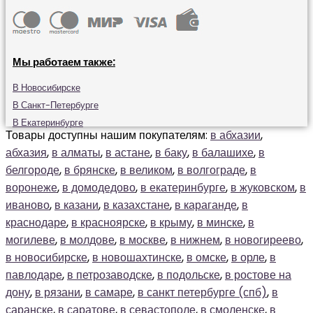
Мы работаем также:
В Новосибирске
В Санкт-Петербурге
В Екатеринбурге
Товары доступны нашим покупателям:
в абхазии
,
абхазия
,
в алматы
,
в астане
,
в баку
,
в балашихе
,
в
белгороде
,
в брянске
,
в великом
,
в волгограде
,
в
воронеже
,
в домодедово
,
в екатеринбурге
,
в жуковском
,
в
иваново
,
в казани
,
в казахстане
,
в караганде
,
в
краснодаре
,
в красноярске
,
в крыму
,
в минске
,
в
могилеве
,
в молдове
,
в москве
,
в нижнем
,
в новогиреево
,
в новосибирске
,
в новошахтинске
,
в омске
,
в орле
,
в
павлодаре
,
в петрозаводске
,
в подольске
,
в ростове на
дону
,
в рязани
,
в самаре
,
в санкт петербурге (спб)
,
в
саранске
,
в саратове
,
в севастополе
,
в смоленске
,
в