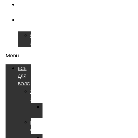
ОБУЧЕНИЕ
ВОЛС
СЕРВИСНЫЙ
ЦЕНТР
Сварочные
аппараты
Menu
ВСЕ
ДЛЯ
ВОЛС
Устройства
электропитания
Батареи
аккумуляторные
Компоненты
СКС
Патч