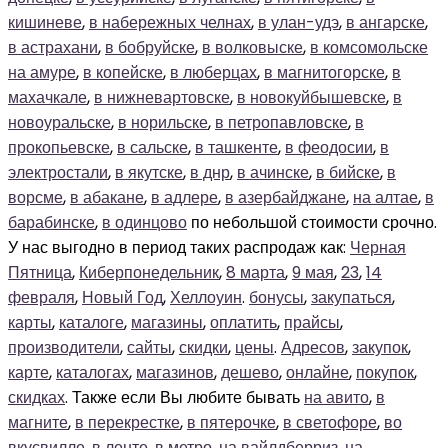
кишиневе
,
в набережных челнах
,
в улан-удэ
,
в ангарске
,
в астрахани
,
в бобруйске
,
в волковыске
,
в комсомольске
на амуре
,
в копейске
,
в люберцах
,
в магнитогорске
,
в
махачкале
,
в нижневартовске
,
в новокуйбышевске
,
в
новоуральске
,
в норильске
,
в петропавловске
,
в
прокопьевске
,
в сальске
,
в ташкенте
,
в феодосии
,
в
электростали
,
в якутске
,
в днр
,
в ачинске
,
в бийске
,
в
ворсме
,
в абакане
,
в адлере
,
в азербайджане
,
на алтае
,
в
барабинске
,
в одинцово
по небольшой стоимости срочно.
У нас выгодно в период таких распродаж как:
Черная
Пятница
,
Киберпонедельник
,
8 марта
,
9 мая
,
23
,
14
февраля
,
Новый Год
,
Хеллоуин
.
бонусы
,
закупаться
,
карты
,
каталоге
,
магазины
,
оплатить
,
прайсы
,
производители
,
сайты
,
скидки
,
цены
.
Адресов
,
закупок
,
карте
,
каталогах
,
магазинов
,
дешево
,
онлайне
,
покупок
,
скидках
. Также если Вы любите бывать
на авито
,
в
магните
,
в перекрестке
,
в пятерочке
,
в светофоре
,
во
вкусвилле
,
в ленте
,
в метро
,
на вайлдберриз
,
на