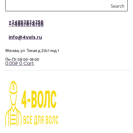
Search
+74957874756
+74957874755
info@4vols.ru
Москва, ул. Тихая д.23с1 под.1
Пн-Пт 09:00-18:00
0.00
₽
0
Cart