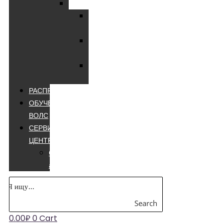
Мультиметры
Мультиметры
цифровые
Мультиметры
лучшие
Мультиметры
appa
РАСПРОДАЖА
ОБУЧЕНИЕ
ВОЛС
СЕРВИСНЫЙ
ЦЕНТР
Сварочные
аппараты
Search
0.00
₽
0
Cart