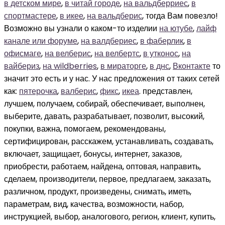
в детском мире
,
в читай городе
,
на вальдберриес
,
в
спортмастере
,
в икее
,
на вальдберис
, тогда Вам повезло!
Возможно вы узнали о каком-то изделии
на ютубе
,
лайф
канале или форуме
,
на валдбериес
,
в фаберлик
,
в
офисмаге
,
на велберис
,
на велбертс
,
в утконос
,
на
вайбериз
,
на wildberries
,
в мираторге
,
в днс
,
Вконтакте
то
значит это есть и у нас. У нас предложения от таких сетей
как:
пятерочка
,
валберис
,
фикс
,
икеа
. представлен, лучшем, получаем, собирай, обеспечивает, выполнен, выберите, давать, разрабатывает, позволит, высокий, покупки, важна, помогаем, рекомендованы, сертифицирован, расскажем, устанавливать, создавать, включает, защищает, бонусы, интернет, заказов, приобрести, работаем, найдена, оптовая, направить, сделаем, производители, первое, предлагаем, заказать, различном, продукт, произведены, снимать, иметь, параметрам, вид, качества, возможности, набор, инструкцией, выбор, аналогового, регион, клиент, купить, подберем, наличие, вошли, комплекс, требовать, бренд, стандарт, официального, российские, продавайте, удалена, способ, разной, продаж, стран, являемся, укажите, низкая, оснащать, недорогая, повышает, фирменная, оформив, большие, обладает, изготовлен, подойдет, дешевой, выгодная, раздел, определить, склад, объем, белом, поддержка, необходим, подробная, комплект, использование, дизайн, дилер, компании, доставка, актуальное, нужен, проверен, поставщик, быстрая, аналог, требований, совместим, ответ, коллекцию, модной, обрабатываем, соответствующая, собственного, изготавливать, качественного, толщина, изображение, использоваться, поддерживает, консультации, общая, использовать, нанесены, материалам, располагать, день, состава, групп, сравним, гарантией, формат, уникальные, удобная, производственной, реальная, промышленности, надежного, пространствах, могут, воздействие, нескольким, высококачественного, обзор, добавив, реализованную, эксплуатации, ответят, долговечно, составили, вещей, китайский, вариант, торговая, изменить, выйти, задача, целей, желтая, искал, дорогое, появился, показано, преимущества, рейтинг, применить, назвать, предприятие, нажимать, предоставлены, привлекательной, предназначена, моделей, предмета, свойства, применяется, рассматриваем, правильного, обратившись, почта, облегчает, смотреть, разработка, носимые, новинка, назначение, россии, новгороде, продукции, решать, сравнение, написано, срок, решение, специалиста, розничная, количества, оригинальная, китае, производства, комплексные, стоит, европейский, возможен, ассортимент, фабрик, натуральная, характеристик, соединить, акции, возникает, исполнение, откройте, описанием, приложении, популярные, информации, поставка, существовать, пробник, измеряемая, пользователей, компонент, получение, знаете, полезная, категории, покупайте, маркировка, следовало, красная, размер, вопрос, многофункциональная, ширина, случае, указан, сервис, улучшать, сервисное, гарантировать, серии, высота, серого, снижает, синей, метода, сложная, пройдите, служба, простое, поставленными, отправляем, профессионального, отличное, проблем, отзывам, ознакомится, услуг, осуществить, выпускать, оставляйте, эффект, японская, вес, условие, особенности, должен, ведущая, основное, места, самовывоз, дистрибьютора, процесс, завод, занимаемся, подбор, бюджетные, размещать, сезон, обеспечению, обнаруживать, заявки, соответствие, целые, становиться, глубине, партнера, голубой, фиолетовые, исполнитель, главная, режимах, числе, почтовая, штук, превышает, гарантированное, новости, германии, подготовили, разрешение, гост, запрос, эксклюзивные, записывайте, версии, результат, относится, складские, отличие, обслуживание, отправка, обязательной, центр, подходящей, доставим, состояние, отметить, спектр, функционирование, основана, интересные, базовые, рассрочка, оценивать, кэшбэк, разделить, понимаю, название, помощь, любимой, ведущий, средней, улица, корзине, ключевой, просмотра, оставаться, консультант, производительность, зимние, аналогичного, степени, служат, правил, картинка, счет, зеленые, звони, русские, твердой, множестве, теме, изучать, известные, изготавливается, коммерческий, сохранить, руководства, личный, немецкие, рынке, индивидуальной, класс, советов, уменьшать, записи, замену, оценка, распространенные, габаритами, курьер, выступает, марка, видеть, рассчитан, главное, проведении, постоянном, карточка, оказываем, салоне, наименований, кызыл, заполнен, производится, образовывать, модельные, сборка, оборудовав, короткий, отличается, минусами, длина, менеджеров, функции, городские, блог, обычный, оптимального, посмотреть, обратить, большинства, задавать, эффективного, бонусная, обширная, поставляется, описано, объявлений, писать, значений, повреждений, тестовые, способен, японии, зданий, организации, обновите, эталонной, информационный, плюсами, стандартного, долговечности, телефону, эффективнее, списке, введите, запускать, темные, опубликовывать, опции, состоящие, денег, опыт, безопасная, изготовление, действие, представитель, делаем, несет, дом, современные, перехода, создании, территории, оранжевые, привести, долю, применении, типы конкурентоспособный, специализироваться, специализированный, характеризоваться, взаимодействовать, профессиональный, распространяться, автоматизировать, импортозамещение, непосредственный, стабилизировать, сертифицировать, распространение, транспортировка, вспомогательный, интегрироваться, государственный, воспользоваться, модернизировать, непосредственно, распространять, спроектировать, присутствовать, приготавливать, покупательский, сотрудничество, воспроизводить, исключительный, интересоваться, взаимодействие, информирование, контролировать, перерабатывать, конструктивный, незначительный, круглосуточный, корректировать, компенсировать, организовывать, отрегулировать, предоставлять, разрабатывать, рекомендовать, присоединение, сопровождение, предназначать, установленный, предотвращать, сопутствующий, производиться, приобретаться, интегрировать, зафиксировать, вместительный, всеинструмент, варьироваться, международный, исследователь, исчерпывающий, комбинировать, ознакомляться, откручиваться, отечественный, неисправность, отсутствовать, нестандартный, подписываться, конструктивно, представлять, регулировать, распределять, присоединять, традиционный, профессионал, руководитель, техподдержка, рассказывать, устойчивость, пользоваться, совокупность, удерживаться, поставляться, пригождаться, спецификация, стабильность, интересовать, востребовать, американский, вырабатывать, альтернатива, издательство, демонстрация, документация, инициировать, благовещенск, дистрибьютер, деятельность, изготовитель, обеспечивать, поддерживать, подтверждать, подчеркивать, ограничивать, максимальный, исторический, исследование, неотъемлемый, отображаться, конкурентный, подключаться, подсказывать, подсоединять, подверженный, повседневный, конфигурация, увеличивать, производить, приобретать, реализовать, упаковывать, тестировать, экономичный, федеральный, собственный, сегодняшний, регистрация, потребление, сортировать, разбираться, стройландия, юридический, продаваться, развиваться, серебристый, приходиться, срабатывать, специальный, происходить, поступление, потребность, практически, премиальные, выдерживать, заканчивать, вдохновлять, интенсивный, безналичный, иностранный, гипермаркет, исключаться, интуитивный, алиэкспресс, абонентский, запрашивать, зависимость, выполняться, допускаться, достоинство, заключаться, подготовить, исследовать, оборудовать, минимальный, монтировать, незаменимый, официальный, обслуживать, независимый, итальянский, легендарный, конструкция, коэффициент, конференция, перекресток, параллельно, недоступный, модификация, оформляться, образование, открываться, повторяться, поставлять, появляться, устраивать, рассчитать, укладывать, удерживать, сертификат, сэкономить, реализация, покупатель, содержимое, соблюдение, предоплата, финансовый, пропускать, фотография, приемлемый, содержание, встраивать, закреплять, испытывать, заниматься, запоминать, бесплатный, выставлять, вкладывать, аккуратный, исправлять, ежедневный, иностранец, искушенный, ингредиент, исключение, запотевать, адекватный, зарубежный, безупречно, знаменитый, добавление, верстакофф, выделяться, банковский, достаточно, допустимый, подключать, показывать, передавать, находиться, повреждать, обозначать, напоминать, основывать, комфортный, компактный, обращаться, одинаковый, наматывать, контактный, начинаться, конкретный, коричневый, оплачивать, копировать, комбинация, квартирный, оформление, обсуждение, надежность, называться, поделиться, относиться, пожаловать, недостаток, московский, обновление, невероятно, отсутствие, окрашивать, подарочный, повышенный, переносить, проводить, приводить, принимать, расширять, покрывать, продавать, проходить, усиливать, поступать, совмещать, указывать, построить, превышать, учитывать, укреплять, смазывать, совершать, экономить, прочность, предзаказ, череповец, разбирать, последний, следовать, скользить, управлять, постирать, содержать, разбивать, сожаление, полностью, придавать, процедура, посредник, почистить, сотрудник, прекрасно, следующий, уралсталь, ставиться, выполнять, достигать, добавлять, заполнять, возникать, дополнять, допускать, заземлять, вставлять, выключать, двигаться, исключать, вращаться, выступать, достойный, аксессуар, импортный, исправный, испытание, испускать, диагональ, испанский, инновация, имущество, индустрия, индийский, испортить, госреестр, википедия, инстаграм, аккуратно, интерскол, дебетовый, вильберис, заработок, запрещать, детальный, избранный, впитывать, встречать, выглядеть, бесплатно, бесплатна, включение, ежедневно, идеальный, закрывать, подбирать, обновлять, отключать, позволять, оставлять, описывать, подводить, открывать, оформлять, наполнять, подходить, наблюдать, обсуждать, массивный, кредитный, комнатный, корейский, перевозка, плотность, крепиться, незаметно, оснащение, позвонить, передовой, мегастрой, нормально, нарушение, комфортно, обращение, одеваться, повышение, украшать, узнавать, являться, попадать, удивлять, покупать, стильный, удобство, политика, примерка, точность, сбросить, серьезно, состоять, ускорять, уточнять, сообщать, проверка, экономия, снабжать, примерно, сиденьев, приятный, ситилинк, защищать, выбирать, включать, вызывать, выделять, выходить, заявлять, заряжать, занимать, запирать, излучать, выдавать, внедрять, выражать, вырезать, активный, выпадать, диапазон, интерьер, иномарка, внимание, импортер, и