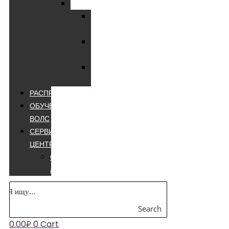
Мультиметры
Мультиметры
цифровые
Мультиметры
лучшие
Мультиметры
appa
РАСПРОДАЖА
ОБУЧЕНИЕ
ВОЛС
СЕРВИСНЫЙ
ЦЕНТР
Сварочные
аппараты
Search
0.00
₽
0
Cart