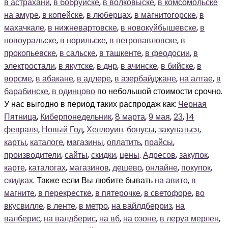
в астрахани
,
в бобруйске
,
в волковыске
,
в комсомольске
на амуре
,
в копейске
,
в люберцах
,
в магнитогорске
,
в
махачкале
,
в нижневартовске
,
в новокуйбышевске
,
в
новоуральске
,
в норильске
,
в петропавловске
,
в
прокопьевске
,
в сальске
,
в ташкенте
,
в феодосии
,
в
электростали
,
в якутске
,
в днр
,
в ачинске
,
в бийске
,
в
ворсме
,
в абакане
,
в адлере
,
в азербайджане
,
на алтае
,
в
барабинске
,
в одинцово
по небольшой стоимости срочно.
У нас выгодно в период таких распродаж как:
Черная
Пятница
,
Киберпонедельник
,
8 марта
,
9 мая
,
23
,
14
февраля
,
Новый Год
,
Хеллоуин
.
бонусы
,
закупаться
,
карты
,
каталоге
,
магазины
,
оплатить
,
прайсы
,
производители
,
сайты
,
скидки
,
цены
.
Адресов
,
закупок
,
карте
,
каталогах
,
магазинов
,
дешево
,
онлайне
,
покупок
,
скидках
. Также если Вы любите бывать
на авито
,
в
магните
,
в перекрестке
,
в пятерочке
,
в светофоре
,
во
вкусвилле
,
в ленте
,
в метро
,
на вайлдберриз
,
на
валберис
,
на валдберис
,
на вб
,
на озоне
,
в леруа мерлен
,