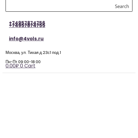
Search
+74957874756
+74957874755
info@4vols.ru
Москва, ул. Тихая д.23с1 под.1
Пн-Пт 09:00-18:00
0.00
₽
0
Cart