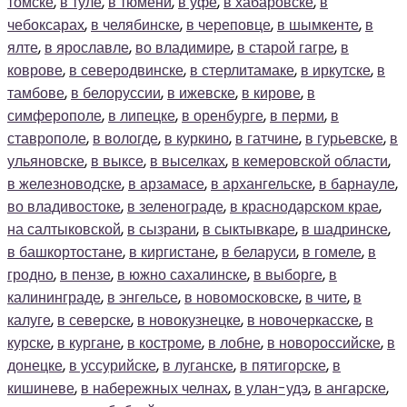
томске
,
в туле
,
в тюмени
,
в уфе
,
в хабаровске
,
в
чебоксарах
,
в челябинске
,
в череповце
,
в шымкенте
,
в
ялте
,
в ярославле
,
во владимире
,
в старой гагре
,
в
коврове
,
в северодвинске
,
в стерлитамаке
,
в иркутске
,
в
тамбове
,
в белоруссии
,
в ижевске
,
в кирове
,
в
симферополе
,
в липецке
,
в оренбурге
,
в перми
,
в
ставрополе
,
в вологде
,
в куркино
,
в гатчине
,
в гурьевске
,
в
ульяновске
,
в выксе
,
в выселках
,
в кемеровской области
,
в железноводске
,
в арзамасе
,
в архангельске
,
в барнауле
,
во владивостоке
,
в зеленограде
,
в краснодарском крае
,
на салтыковской
,
в сызрани
,
в сыктывкаре
,
в шадринске
,
в башкортостане
,
в киргистане
,
в беларуси
,
в гомеле
,
в
гродно
,
в пензе
,
в южно сахалинске
,
в выборге
,
в
калининграде
,
в энгельсе
,
в новомосковске
,
в чите
,
в
калуге
,
в северске
,
в новокузнецке
,
в новочеркасске
,
в
курске
,
в кургане
,
в костроме
,
в лобне
,
в новороссийске
,
в
донецке
,
в уссурийске
,
в луганске
,
в пятигорске
,
в
кишиневе
,
в набережных челнах
,
в улан-удэ
,
в ангарске
,